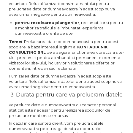
voluntara. Refuzul furnizarii consimtamantului pentru
prelucrarea datelor dumneavoastra in acest scop nu va
avea urmari negative pentru dumneavoastra.
pentru rezolvarea plangerilor
, reclamatiilor si pentru
a monitoriza traficul si a imbunatati experienta
dumneavoastra oferita pe site.
Temei
: Prelucrarea datelor dumneavoastra pentru acest
scop are la baza interesul legitim al
KONTABIA NIK
CONSULTING SRL
de a asigura functionarea corecta a site-
ului, precum si pentru a imbunatati permanent experienta
vizitatorilor site-ului, inclusiv prin solutionarea diferitelor
comentarii, intrebari sau reclamatii.
Furnizarea datelor dumneavoastra in acest scop este
voluntara. Refuzul furnizarii datelor pentru acest scop nu va
avea urmari negative pentru dumneavoastra.
3. Durata pentru care va prelucram datele
va prelucra datele dumneavoastra cu caracter personal
atat cat este necesar pentru realizarea scopurilor de
prelucrare mentionate mai sus.
In cazul in care sunteti client, vom prelucra datele
dumneavoastra pe intreaga durata a raporturilor