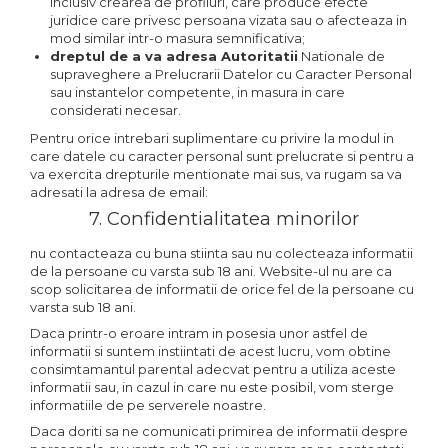
inclusiv crearea de profiluri, care produce efecte
juridice care privesc persoana vizata sau o afecteaza in
mod similar intr-o masura semnificativa;
dreptul de a va adresa Autoritatii
Nationale de
supraveghere a Prelucrarii Datelor cu Caracter Personal
sau instantelor competente, in masura in care
considerati necesar.
Pentru orice intrebari suplimentare cu privire la modul in
care datele cu caracter personal sunt prelucrate si pentru a
va exercita drepturile mentionate mai sus, va rugam sa va
adresati la adresa de email:
7. Confidentialitatea minorilor
nu contacteaza cu buna stiinta sau nu colecteaza informatii
de la persoane cu varsta sub 18 ani. Website-ul nu are ca
scop solicitarea de informatii de orice fel de la persoane cu
varsta sub 18 ani.
Daca printr-o eroare intram in posesia unor astfel de
informatii si suntem instiintati de acest lucru, vom obtine
consimtamantul parental adecvat pentru a utiliza aceste
informatii sau, in cazul in care nu este posibil, vom sterge
informatiile de pe serverele noastre.
Daca doriti sa ne comunicati primirea de informatii despre