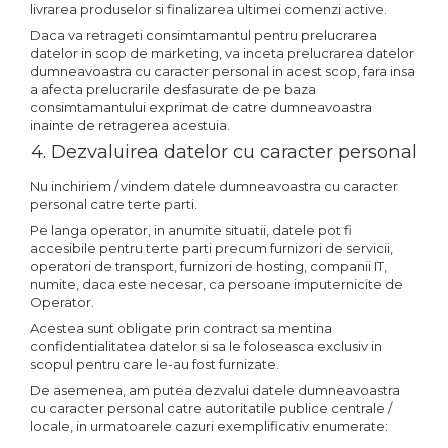
livrarea produselor si finalizarea ultimei comenzi active.
Daca va retrageti consimtamantul pentru prelucrarea
datelor in scop de marketing, va inceta prelucrarea datelor
dumneavoastra cu caracter personal in acest scop, fara insa
a afecta prelucrarile desfasurate de pe baza
consimtamantului exprimat de catre dumneavoastra
inainte de retragerea acestuia.
4. Dezvaluirea datelor cu caracter personal
Nu inchiriem / vindem datele dumneavoastra cu caracter
personal catre terte parti.
Pe langa operator, in anumite situatii, datele pot fi
accesibile pentru terte parti precum furnizori de servicii,
operatori de transport, furnizori de hosting, companii IT,
numite, daca este necesar, ca persoane imputernicite de
Operator.
Acestea sunt obligate prin contract sa mentina
confidentialitatea datelor si sa le foloseasca exclusiv in
scopul pentru care le-au fost furnizate.
De asemenea, am putea dezvalui datele dumneavoastra
cu caracter personal catre autoritatile publice centrale /
locale, in urmatoarele cazuri exemplificativ enumerate: