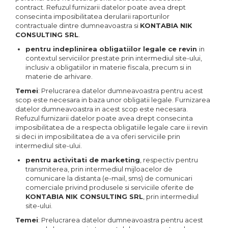
contract. Refuzul furnizarii datelor poate avea drept
consecinta imposibilitatea derularii raporturilor
contractuale dintre dumneavoastra si
KONTABIA NIK
CONSULTING SRL
.
pentru indeplinirea obligatiilor legale ce revin
in
contextul serviciilor prestate prin intermediul site-ului,
inclusiv a obligatiilor in materie fiscala, precum si in
materie de arhivare.
Temei
: Prelucrarea datelor dumneavoastra pentru acest
scop este necesara in baza unor obligatii legale. Furnizarea
datelor dumneavoastra in acest scop este necesara.
Refuzul furnizarii datelor poate avea drept consecinta
imposibilitatea de a respecta obligatiile legale care ii revin
si deci in imposibilitatea de a va oferi serviciile prin
intermediul site-ului.
pentru activitati de marketing
, respectiv pentru
transmiterea, prin intermediul mijloacelor de
comunicare la distanta (e-mail, sms) de comunicari
comerciale privind produsele si serviciile oferite de
KONTABIA NIK CONSULTING SRL
, prin intermediul
site-ului.
Temei
: Prelucrarea datelor dumneavoastra pentru acest