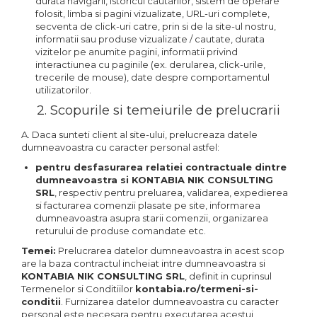
durata navigarii, istoricul cautarilor, sistem de operare
folosit, limba si pagini vizualizate, URL-uri complete,
secventa de click-uri catre, prin si de la site-ul nostru,
informatii sau produse vizualizate / cautate, durata
vizitelor pe anumite pagini, informatii privind
interactiunea cu paginile (ex. derularea, click-urile,
trecerile de mouse), date despre comportamentul
utilizatorilor.
2. Scopurile si temeiurile de prelucrarii
A. Daca sunteti client al site-ului, prelucreaza datele
dumneavoastra cu caracter personal astfel:
pentru desfasurarea relatiei contractuale dintre
dumneavoastra si KONTABIA NIK CONSULTING
SRL
, respectiv pentru preluarea, validarea, expedierea
si facturarea comenzii plasate pe site, informarea
dumneavoastra asupra starii comenzii, organizarea
returului de produse comandate etc.
Temei:
Prelucrarea datelor dumneavoastra in acest scop
are la baza contractul incheiat intre dumneavoastra si
KONTABIA NIK CONSULTING SRL
, definit in cuprinsul
Termenelor si Conditiilor
kontabia.ro/termeni-si-
conditii
. Furnizarea datelor dumneavoastra cu caracter
personal este necesara pentru executarea acestui