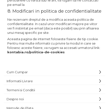
persoanele cu varsta sub 18 ani, va rugam sa ne contactati
pe email la
8. Modificari in politica de confidentialitate
Ne rezervam dreptul de a modifica aceasta politica de
confidentialitate. In cazul unor modificari majore pe viitor
vei fi instiintat pe email (daca este posibil) sau prin afisarea
unui mesaj specific pe site.
Aceasta pagina de internet foloseste fisiere de tip cookie.
Pentru mai multe informatii cu privire la modul in care se
folosesc aceste fisiere, va rugam sa accesati urmatorul link:
kontabia.ro/politica-de-cookies
Cum Cumpar
Informatii Livrare
Termeni si Conditii
Despre noi
Metode de Plata