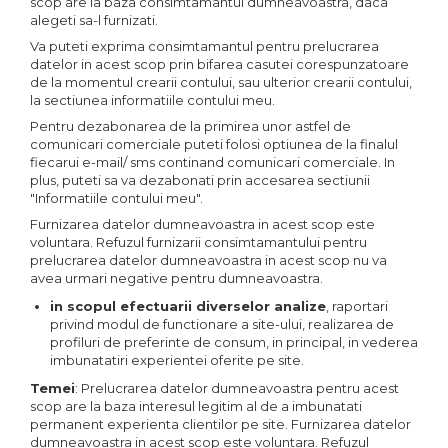
scop are la baza consimtamantul dumneavoastra, daca
alegeti sa-l furnizati.
Va puteti exprima consimtamantul pentru prelucrarea
datelor in acest scop prin bifarea casutei corespunzatoare
de la momentul crearii contului, sau ulterior crearii contului,
la sectiunea informatiile contului meu.
Pentru dezabonarea de la primirea unor astfel de
comunicari comerciale puteti folosi optiunea de la finalul
fiecarui e-mail/ sms continand comunicari comerciale. In
plus, puteti sa va dezabonati prin accesarea sectiunii
"Informatiile contului meu".
Furnizarea datelor dumneavoastra in acest scop este
voluntara. Refuzul furnizarii consimtamantului pentru
prelucrarea datelor dumneavoastra in acest scop nu va
avea urmari negative pentru dumneavoastra.
in scopul efectuarii diverselor analize
, raportari
privind modul de functionare a site-ului, realizarea de
profiluri de preferinte de consum, in principal, in vederea
imbunatatiri experientei oferite pe site.
Temei
: Prelucrarea datelor dumneavoastra pentru acest
scop are la baza interesul legitim al de a imbunatati
permanent experienta clientilor pe site. Furnizarea datelor
dumneavoastra in acest scop este voluntara. Refuzul