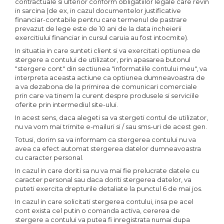
contractuale si ulterior conform obligatiilor legale care revin
in sarcina (de ex, in cazul documentelor justificative
financiar-contabile pentru care termenul de pastrare
prevazut de lege este de 10 ani de la data incheierii
exercitiului financiar in cursul caruia au fost intocmite).
In situatia in care sunteti client si va exercitati optiunea de
stergere a contului de utilizator, prin apasarea butonul
"stergere cont" din sectiunea "informatiile contului meu", va
interpreta aceasta actiune ca optiunea dumneavoastra de
a va dezabona de la primirea de comunicari comerciale
prin care va tinem la curent despre produsele si serviciile
oferite prin intermediul site-ului.
In acest sens, daca alegeti sa va stergeti contul de utilizator,
nu va vom mai trimite e-mailuri si / sau sms-uri de acest gen.
Totusi, dorim sa va informam ca stergerea contului nu va
avea ca efect automat stergerea datelor dumneavoastra
cu caracter personal.
In cazul in care doriti sa nu va mai fie prelucrate datele cu
caracter personal sau daca doriti stergerea datelor, va
puteti exercita drepturile detaliate la punctul 6 de mai jos.
In cazul in care solicitati stergerea contului, insa pe acel
cont exista cel putin o comanda activa, cererea de
stergere a contului va putea fi inregistrata numai dupa