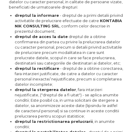
datelor cu caracter personal, in calitate de persoane vizate,
beneficiati de urmatoarele drepturi:
dreptul la informare
- dreptul de a primi detalii privind
activitatile de prelucrare efectuate de catre
KONTABIA
NIK CONSULTING SRL
, conform celor descrise in
prezentul document;
dreptul de acces la date
dreptul de a obtine
confirmarea din partea cu privire la prelucrarea datelor
cu caracter personal, precum si detalii privind activitatile
de prelucrare precum modalitatea in care sunt
prelucrate datele, scopul in care se face prelucrarea,
destinatarii sau categoriile de destinatari ai datelor, etc;
dreptul la rectificare
- dreptul de a obtine corectarea,
fara intarzieri justificate, de catre a datelor cu caracter
personal inexacte/ nejustificate, precum si completarea
datelor incomplete;
dreptul la stergerea datelor
, fara intarzieri
nejustificate, ("dreptul de a fi uitat") - se aplica anumite
conditii; Este posibil ca, in urma solicitarii de stergere a
datelor, sa anonimizeze aceste date (lipsindu-le astfel
de caracterul personal) si sa continue in aceste conditii
prelucrarea pentru scopuri statistice;
dreptul la restrictionarea prelucrarii
, in anumite
conditii;