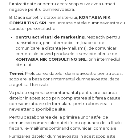
furnizarii datelor pentru acest scop nu va avea urmari
negative pentru dumneavoastra.
B. Daca sunteti vizitator al site-ului,
KONTABIA NIK
CONSULTING SRL
prelucreaza datele dumneavoastra cu
caracter personal astfel:
pentru activitati de marketing
, respectiv pentru
transmiterea, prin intermediul mijloacelor de
comunicare la distanta (e-mail, sms), de comunicari
comerciale privind produsele si serviciile oferite de
KONTABIA NIK CONSULTING SRL
, prin intermediul
site-ului.
Temei
: Prelucrarea datelor dumneavoastra pentru acest
scop are la baza consimtamantul dumneavoastra, daca
alegeti sa-l furnizati.
Va puteti exprima consimtamantul pentru prelucrarea
datelor in acest scop prin completarea si bifarea casutei
corespunzatoare din formularul pentru abonarea la
newsletter disponibil pe site.
Pentru dezabonarea de la primirea unor astfel de
comunicari comerciale puteti folosi optiunea de la finalul
fiecarui e-mail/ sms continand comunicari comerciale.
Furnizarea datelor dumneavoastra in acest scop este