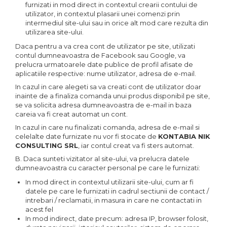
furnizati in mod direct in contextul crearii contului de
utilizator, in contextul plasarii unei comenzi prin
intermediul site-ului sau in orice alt mod care rezulta din
utilizarea site-ului.
Daca pentru a va crea cont de utilizator pe site, utilizati
contul dumneavoastra de Facebook sau Google, va
prelucra urmatoarele date publice de profil afisate de
aplicatiile respective: nume utilizator, adresa de e-mail.
In cazul in care alegeti sa va creati cont de utilizator doar
inainte de a finaliza comanda unui produs disponibil pe site,
se va solicita adresa dumneavoastra de e-mail in baza
careia va fi creat automat un cont.
In cazul in care nu finalizati comanda, adresa de e-mail si
celelalte date furnizate nu vor fi stocate de
KONTABIA NIK
CONSULTING SRL
, iar contul creat va fi sters automat.
B. Daca sunteti vizitator al site-ului, va prelucra datele
dumneavoastra cu caracter personal pe care le furnizati:
In mod direct in contextul utilizarii site-ului, cum ar fi
datele pe care le furnizati in cadrul sectiunii de contact /
intrebari / reclamatii, in masura in care ne contactati in
acest fel
In mod indirect, date precum: adresa IP, browser folosit,