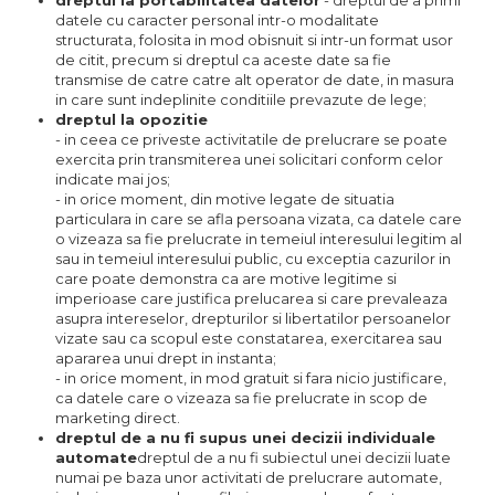
dreptul la portabilitatea datelor
- dreptul de a primi
datele cu caracter personal intr-o modalitate
structurata, folosita in mod obisnuit si intr-un format usor
de citit, precum si dreptul ca aceste date sa fie
transmise de catre catre alt operator de date, in masura
in care sunt indeplinite conditiile prevazute de lege;
dreptul la opozitie
- in ceea ce priveste activitatile de prelucrare se poate
exercita prin transmiterea unei solicitari conform celor
indicate mai jos;
- in orice moment, din motive legate de situatia
particulara in care se afla persoana vizata, ca datele care
o vizeaza sa fie prelucrate in temeiul interesului legitim al
sau in temeiul interesului public, cu exceptia cazurilor in
care poate demonstra ca are motive legitime si
imperioase care justifica prelucarea si care prevaleaza
asupra intereselor, drepturilor si libertatilor persoanelor
vizate sau ca scopul este constatarea, exercitarea sau
apararea unui drept in instanta;
- in orice moment, in mod gratuit si fara nicio justificare,
ca datele care o vizeaza sa fie prelucrate in scop de
marketing direct.
dreptul de a nu fi supus unei decizii individuale
automate
dreptul de a nu fi subiectul unei decizii luate
numai pe baza unor activitati de prelucrare automate,