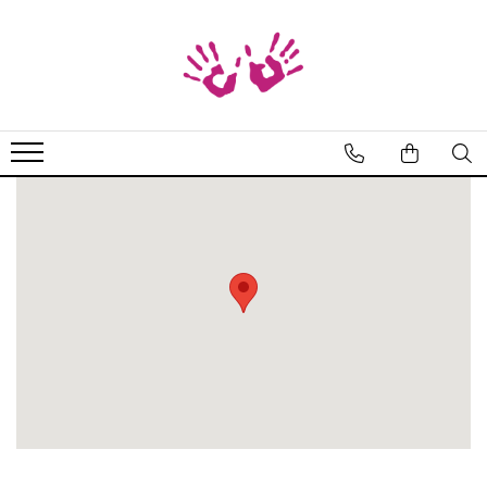
Bratari
Braille
Cod Binar
Cod Morse