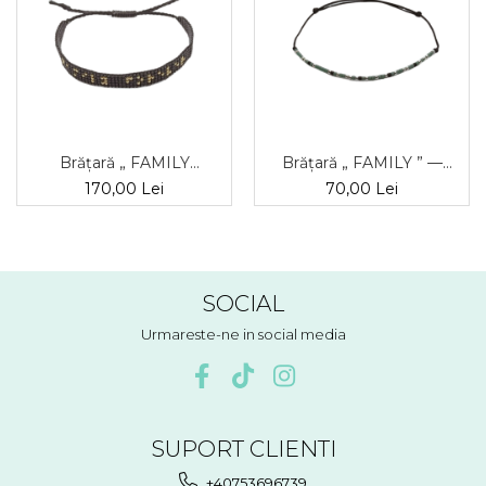
Brățară „ FAMILY
Brățară „ FAMILY ” —
FOREVER ” — braille,
binar, argint
170,00 Lei
70,00 Lei
argint + aur
SOCIAL
Urmareste-ne in social media
SUPORT CLIENTI
+40753696739