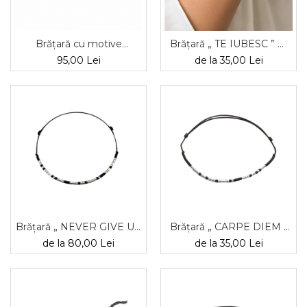
Brățară cu motive
Brățară „ TE IUBESC ” —
tradiționale românești, din
morse, diverse materiale
95,00 Lei
de la 35,00 Lei
mărgele TOHO
Brățară „ NEVER GIVE UP
Brățară „ CARPE DIEM ”
” — morse, diverse
— morse, diverse
de la 80,00 Lei
de la 35,00 Lei
materiale
materiale