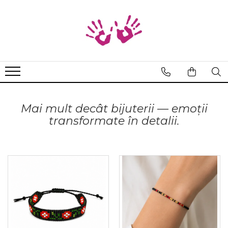
Brățări
Brățări de gleznă
Braille
Cod Morse
Cod Binar
Cod Morse
Țesută manual
Mai mult decât bijuterii — emoții
transformate în detalii.