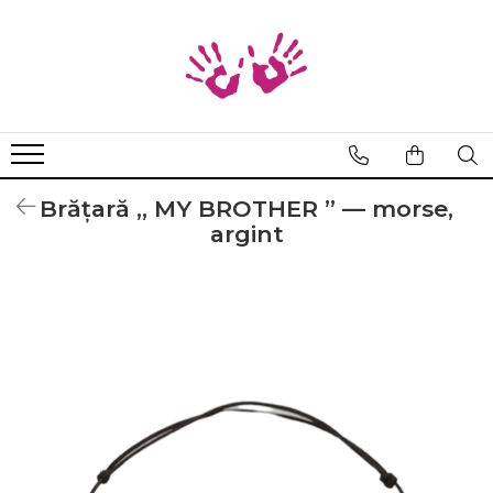
Brățări
Braille
Cod Binar
Cod Morse
Brățară „ MY BROTHER ” — morse,
Țesută manual
argint