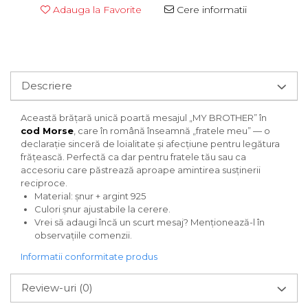
Adauga la Favorite
Cere informatii
Descriere
Această brățară unică poartă mesajul „MY BROTHER” în
cod Morse
, care în română înseamnă „fratele meu” — o
declarație sinceră de loialitate și afecțiune pentru legătura
frățească. Perfectă ca dar pentru fratele tău sau ca
accesoriu care păstrează aproape amintirea susținerii
reciproce.
Material: șnur + argint 925
Culori șnur ajustabile la cerere.
Vrei să adaugi încă un scurt mesaj? Menționează-l în
observațiile comenzii.
Informatii conformitate produs
Review-uri
(0)