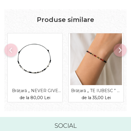
Produse similare
Brățară „ NEVER GIVE
Brățară „ TE IUBESC ” —
UP ” — morse, diverse
morse, diverse materiale
de la 80,00 Lei
de la 35,00 Lei
materiale
SOCIAL