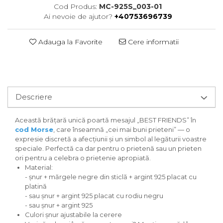
Cod Produs:
MC-925S_003-01
Ai nevoie de ajutor?
+40753696739
Adauga la Favorite
Cere informatii
Descriere
Această brățară unică poartă mesajul „BEST FRIENDS” în
cod Morse
, care înseamnă „cei mai buni prieteni” — o
expresie discretă a afecțiunii și un simbol al legăturii voastre
speciale. Perfectă ca dar pentru o prietenă sau un prieten
ori pentru a celebra o prietenie apropiată.
Material:
- șnur + mărgele negre din sticlă + argint 925 placat cu
platină
- sau șnur + argint 925 placat cu rodiu negru
- sau șnur + argint 925
Culori șnur ajustabile la cerere