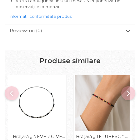
Vrei să adaugi încă un scurt mesaj? Menționează-l în
observațiile comenzii
Informatii conformitate produs
Review-uri
(0)
Produse similare
Brățară „ NEVER GIVE
Brățară „ TE IUBESC ” —