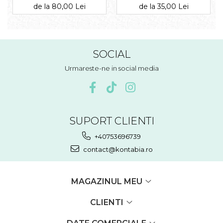
UP ” — morse, diverse
morse, diverse materiale
de la 80,00 Lei
de la 35,00 Lei
materiale
SOCIAL
Urmareste-ne in social media
SUPORT CLIENTI
+40753696739
contact@kontabia.ro
MAGAZINUL MEU
CLIENTI