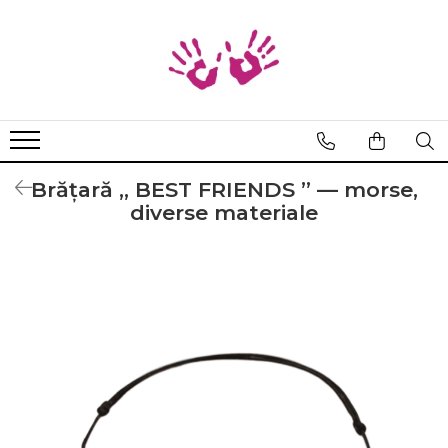
Bratari
Braille
Cod Binar
Cod Morse
Brățară „ BEST FRIENDS ” — morse,
diverse materiale