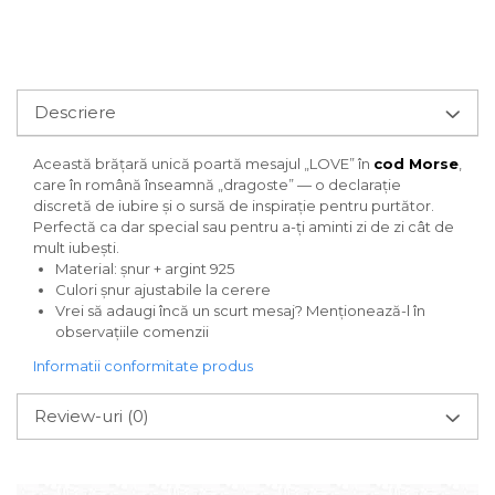
Descriere
Această brățară unică poartă mesajul „LOVE” în
cod Morse
,
care în română înseamnă „dragoste” — o declarație
discretă de iubire și o sursă de inspirație pentru purtător.
Perfectă ca dar special sau pentru a-ți aminti zi de zi cât de
mult iubești.
Material: șnur + argint 925
Culori șnur ajustabile la cerere
Vrei să adaugi încă un scurt mesaj? Menționează-l în
observațiile comenzii
Informatii conformitate produs
Review-uri
(0)