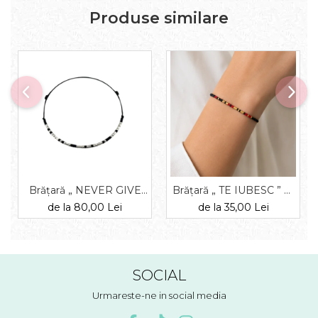
Produse similare
Brățară „ NEVER GIVE
Brățară „ TE IUBESC ” —
UP ” — morse, diverse
morse, diverse materiale
de la 80,00 Lei
de la 35,00 Lei
materiale
SOCIAL
Urmareste-ne in social media