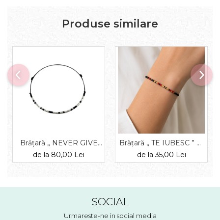
Produse similare
Brățară „ NEVER GIVE
Brățară „ TE IUBESC ” —
UP ” — morse, diverse
morse, diverse materiale
de la 80,00 Lei
de la 35,00 Lei
materiale
SOCIAL
Urmareste-ne in social media