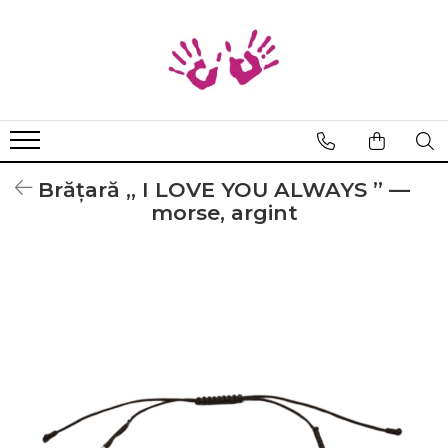
Bratari
Braille
Cod Binar
Cod Morse
Brățară „ I LOVE YOU ALWAYS ” —
morse, argint