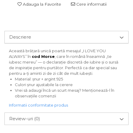
Adauga la Favorite
Cere informatii
Descriere
Această brățară unică poartă mesajul „I LOVE YOU
ALWAYS” în
cod Morse
, care în română înseamnă „te
iubesc mereu” — o declarație discretă de iubire și o sursă
de inspirație pentru purtător. Perfectă ca dar special sau
pentru a-ți aminti zi de zi cât de mult iubești.
Material: șnur + argint 925
Culori șnur ajustabile la cerere
Vrei să adaugi încă un scurt mesaj? Menționează-l în
observațiile comenzii
Informatii conformitate produs
Review-uri
(0)