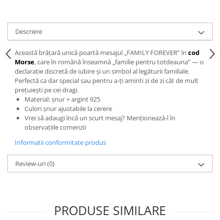
Descriere
Această brățară unică poartă mesajul „FAMILY FOREVER” în
cod
Morse
, care în română înseamnă „familie pentru totdeauna” — o
declarație discretă de iubire și un simbol al legăturii familiale.
Perfectă ca dar special sau pentru a-ți aminti zi de zi cât de mult
prețuiești pe cei dragi.
Material: șnur + argint 925
Culori șnur ajustabile la cerere
Vrei să adaugi încă un scurt mesaj? Menționează-l în
observațiile comenzii
Informatii conformitate produs
Review-uri
(0)
PRODUSE SIMILARE