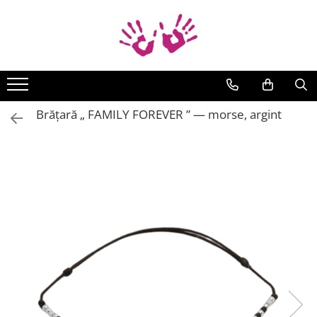
Bratari
Braille
Cod Binar
Brățară „ FAMILY FOREVER ” — morse, argint
Cod Morse