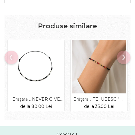
Produse similare
Brățară „ NEVER GIVE
Brățară „ TE IUBESC ” —
UP ” — morse, diverse
morse, diverse materiale
de la 80,00 Lei
de la 35,00 Lei
materiale