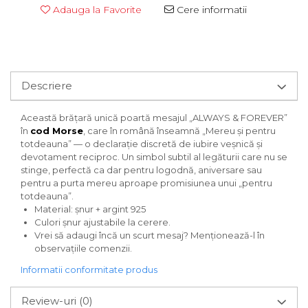
Adauga la Favorite
Cere informatii
Descriere
Această brățară unică poartă mesajul „ALWAYS & FOREVER”
în
cod Morse
, care în română înseamnă „Mereu și pentru
totdeauna” — o declarație discretă de iubire veșnică și
devotament reciproc. Un simbol subtil al legăturii care nu se
stinge, perfectă ca dar pentru logodnă, aniversare sau
pentru a purta mereu aproape promisiunea unui „pentru
totdeauna”.
Material: șnur + argint 925
Culori șnur ajustabile la cerere.
Vrei să adaugi încă un scurt mesaj? Menționează-l în
observațiile comenzii.
Informatii conformitate produs
Review-uri
(0)