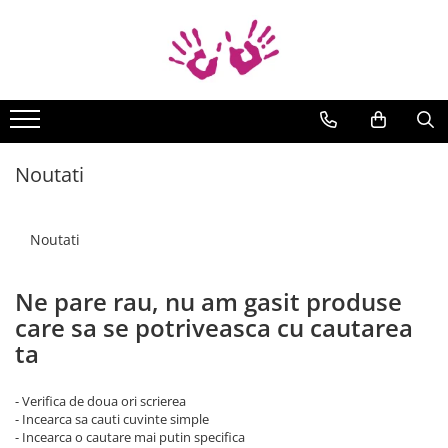
Brățări
Braille
Cod Binar
Cod Morse
Noutati
Țesută manual
Noutati
Ne pare rau, nu am gasit produse
care sa se potriveasca cu cautarea
ta
- Verifica de doua ori scrierea
- Incearca sa cauti cuvinte simple
- Incearca o cautare mai putin specifica